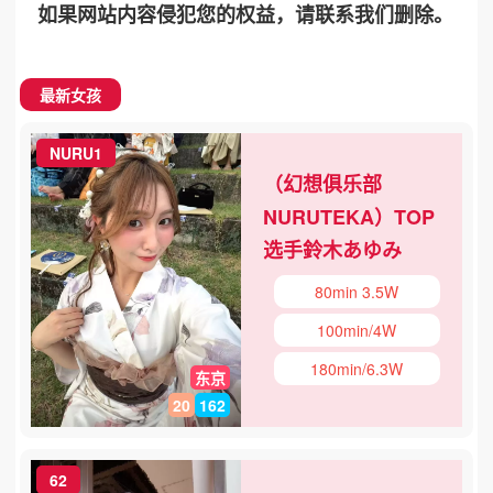
如果网站内容侵犯您的权益，请联系我们删除。
最新女孩
NURU1
（幻想俱乐部
NURUTEKA）TOP
选手鈴木あゆみ
80min 3.5W
100min/4W
180min/6.3W
东京
20
162
62