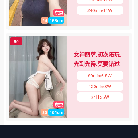
240min/11W
东京
24
156cm
60
女神丽萨.初次陪玩.
先到先得.莫要错过
90min/6.5W
120min/8W
24H 35W
东京
25
164cm