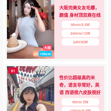
大阪完美女友毛娜，
颜值 身材顶双商在线
90min/5.5W
240min/12W
24H/30W
大阪
25
159cm
61
性价比超级高的米
奇，语言非常好，英
语 西语很六皮肤很好
90min 5W
120min/5.5W