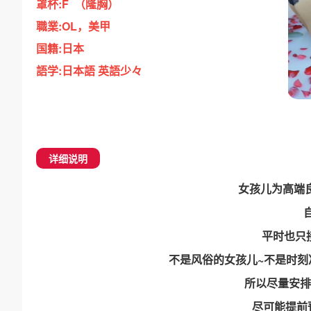
罩杯:F （隆胸）
職業:OL，美甲
国籍:日本
語学:日本語 英語少々
详细说明
女孩儿为高端
平时也只
不是风俗的女孩儿~不是时刻
所以尽量安排
尽可能提前