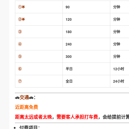
①🌟
90
分钟
②🌟
120
分钟
③
180
分钟
④
240
分钟
⑤
300
分钟
⑥
半日
12小时
⑦
全日
24小时
🚗
交通
🚗：
近距离免费
距离太远或者太晚
，
需要客人承担打车费
，会给提前计
付费项目：