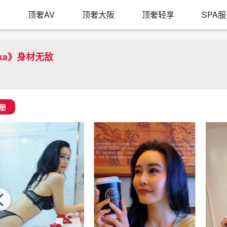
京
顶奢AV
顶奢大阪
顶奢轻享
SPA
ka》身材无敌
册