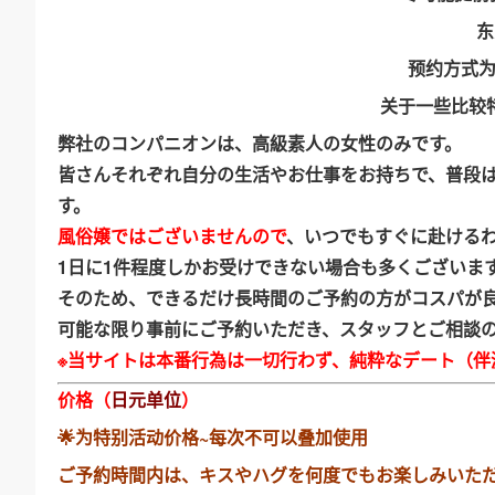
东
预约方式
关于一些比较
弊社のコンパニオンは、高級素人の女性のみです。
皆さんそれぞれ自分の生活やお仕事をお持ちで、普段
す。
風俗嬢ではございませんので
、いつでもすぐに赴ける
1日に1件程度しかお受けできない場合も多くございま
そのため、できるだけ長時間のご予約の方がコスパが
可能な限り事前にご予約いただき、スタッフとご相談
※当サイトは本番行為は一切行わず、純粋なデート（伴
价格（
日元单位
）
🌟为特别活动价格~每次不可以叠加使用
ご予約時間内は、キスやハグを何度でもお楽しみいた