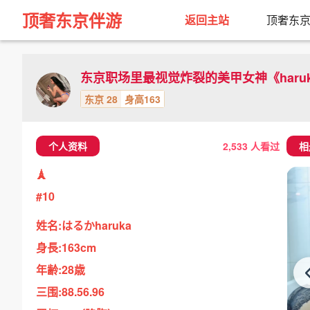
顶奢东京伴游
返回主站
顶奢东
东京职场里最视觉炸裂的美甲女神《haru
东京 28
身高163
个人资料
2,533 人看过
相
🗼
#10
姓名:はるかharuka
身長:163cm
年齢:28歳
三围:88.56.96